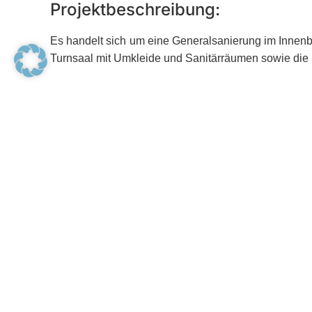
Projektbeschreibung:
Es handelt sich um eine Generalsanierung im Innen
Turnsaal mit Umkleide und Sanitärräumen sowie die
HKLS Anlagen:
Heizungsanlage mit Fernwärmeversorgung, Ra
60 m² Solaranlage für die Warmwasserbereitu
Lüftungsanlagen mit Wärmerückgewinnung für
Lüftungsanlagen mit Wärmerückgewinnung für 
Zentrale Warmwasserversorgung
MSR Anlage mit Leittechnik
Die Ausschreibung und Vergabe erfolgte in Einzelge