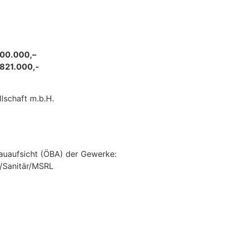
300.000,–
 821.000,-
lschaft m.b.H.
Bauaufsicht (ÖBA) der Gewerke:
/Sanitär/MSRL