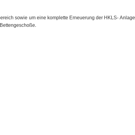
bereich sowie um eine komplette Erneuerung der HKLS- Anlage
 Bettengeschoße.
diatoren bzw. Fußbodenheizung.
ng und Heizungsunterstützung.
 die Aula und den Sanitärräumen.
den Turnsaaltrakt.
werken.